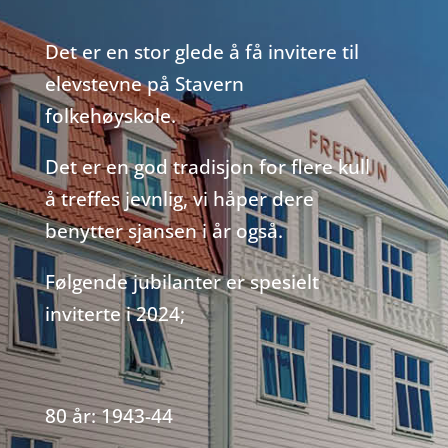
Det er en stor glede å få invitere til
elevstevne på Stavern
folkehøyskole.
Det er en god tradisjon for flere kull
å treffes jevnlig, vi håper dere
benytter sjansen i år også.
Følgende jubilanter er spesielt
inviterte i 2024;
80 år: 1943-44