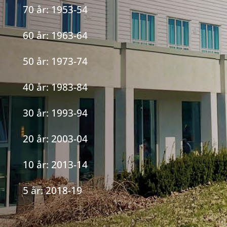
70 år: 1953-54
60 år: 1963-64
50 år: 1973-74
40 år: 1983-84
30 år: 1993-94
20 år: 2003-04
10 år: 2013-14
5 år: 2018-19