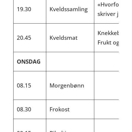
«Hvorfor
19.30
Kveldssamling
skriver jeg?»
Knekkebrød.
20.45
Kveldsmat
Frukt og nøt
ONSDAG
08.15
Morgenbønn
08.30
Frokost