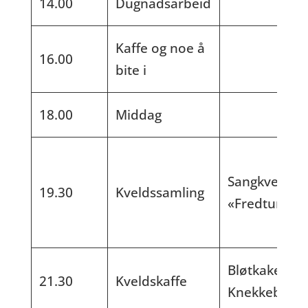
14.00
Dugnadsarbeid
Kaffe og noe å
16.00
bite i
18.00
Middag
Sangkveld o
19.30
Kveldssamling
«Fredtun i 1
Bløtkake.
21.30
Kveldskaffe
Knekkebrød.