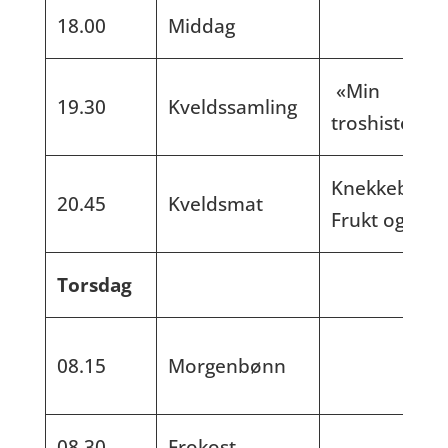
18.00
Middag
«Min
19.30
Kveldssamling
troshistorie»
Knekkebrød.
20.45
Kveldsmat
Frukt og nøt
Torsdag
08.15
Morgenbønn
08.30
Frokost