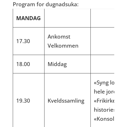
Program for dugnadsuka:
MANDAG
Ankomst
17.30
Velkommen
18.00
Middag
«Syng lovsan
hele jorden»
19.30
Kveldssamling
«Frikirkens
historie» Del
«Konsolideri